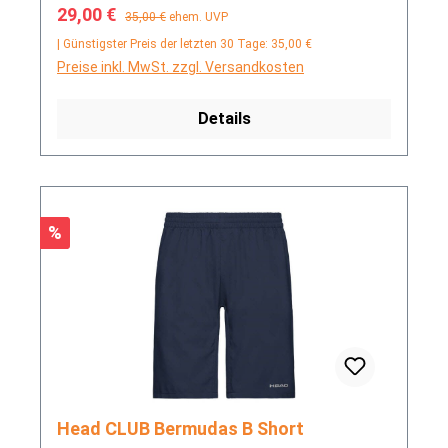
Verkaufspreis:
Regulärer Preis:
29,00 €
35,00 €
ehem. UVP
| Günstigster Preis der letzten 30 Tage: 35,00 €
Preise inkl. MwSt. zzgl. Versandkosten
Details
Rabatt
%
Head CLUB Bermudas B Short