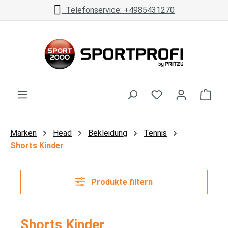
Telefonservice: +4985431270
Zum Hauptinhalt springen
Ware
Marken
Head
Bekleidung
Tennis
Shorts Kinder
Produkte filtern
Shorts Kinder