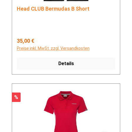
Head CLUB Bermudas B Short
Regulärer Preis:
35,00 €
Preise inkl. MwSt. zzgl. Versandkosten
Details
Rabatt
%