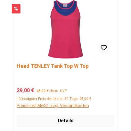
Rabatt
%
Head TENLEY Tank Top W Top
Verkaufspreis:
Regulärer Preis:
29,00 €
45,00 €
ehem. UVP
| Günstigster Preis der letzten 30 Tage: 45,00 €
Preise inkl. MwSt. zzgl. Versandkosten
Details