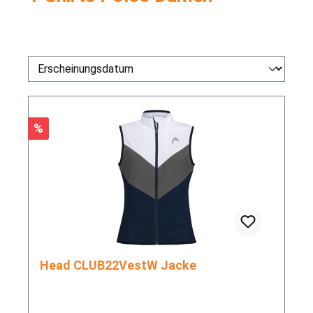
Rabatt
%
Head CLUB22VestW Jacke