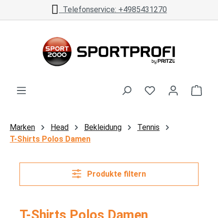
Telefonservice: +4985431270
Zum Hauptinhalt springen
Ware
Marken
Head
Bekleidung
Tennis
T-Shirts Polos Damen
Produkte filtern
T-Shirts Polos Damen